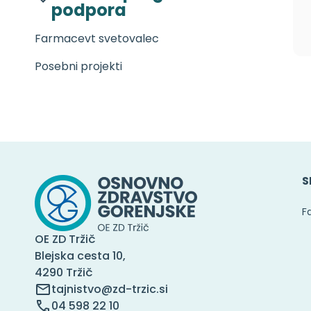
podpora
Farmacevt svetovalec
Posebni projekti
S
F
OE ZD Tržič
Blejska cesta 10,
4290 Tržič
tajnistvo@zd-trzic.si
04 598 22 10