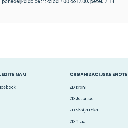
ponedeljka do četrtka od 7.00 do 17.00, petek 7-14.
LEDITE NAM
ORGANIZACIJSKE ENOTE
acebook
ZD Kranj
ZD Jesenice
ZD Škofja Loka
ZD Tržič