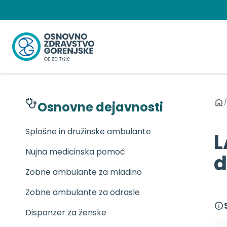
Preskoči
na
vsebino
/
Osnovne dejavnosti
Splošne in družinske ambulante
L
Nujna medicinska pomoč
d
Zobne ambulante za mladino
Zobne ambulante za odrasle
Dispanzer za ženske