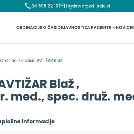
04 598 22 10
tajnistvo@zd-trzic.si
ORDINACIJSKI ČASI
DEJAVNOSTI
ZA PACIENTE
NOVICE
Ordinacijski časi
LAVTIŽAR Blaž
/
AVTIŽAR Blaž ,
r. med., spec. druž. m
Splošne informacije