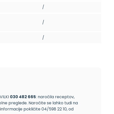
/
/
/
VILKI
030 482 665
: naročila receptov,
lne preglede. Naročite se lahko tudi na
 informacije pokličite 04/598 22 10, od