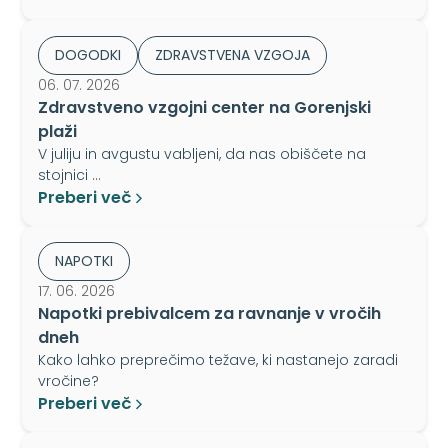
DOGODKI
ZDRAVSTVENA VZGOJA
06. 07. 2026
Zdravstveno vzgojni center na Gorenjski
plaži
V juliju in avgustu vabljeni, da nas obiščete na
stojnici …
Preberi več
NAPOTKI
17. 06. 2026
Napotki prebivalcem za ravnanje v vročih
dneh
Kako lahko preprečimo težave, ki nastanejo zaradi
vročine?
Preberi več