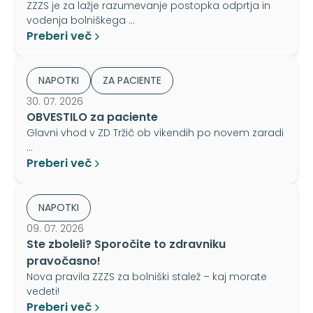
ZZZS je za lažje razumevanje postopka odprtja in
vodenja bolniškega …
Preberi več
NAPOTKI
ZA PACIENTE
30. 07. 2026
OBVESTILO za paciente
Glavni vhod v ZD Tržič ob vikendih po novem zaradi
…
Preberi več
NAPOTKI
09. 07. 2026
Ste zboleli? Sporočite to zdravniku
pravočasno!
Nova pravila ZZZS za bolniški stalež – kaj morate
vedeti!
Preberi več