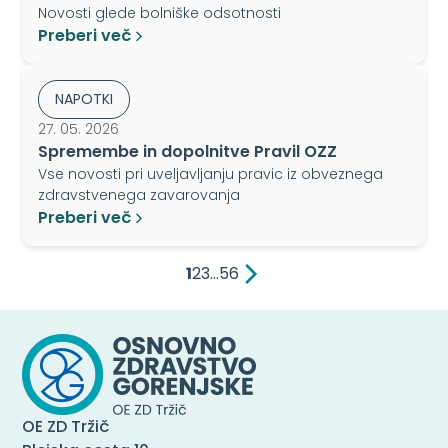
Novosti glede bolniške odsotnosti
Preberi več
NAPOTKI
27. 05. 2026
Spremembe in dopolnitve Pravil OZZ
Vse novosti pri uveljavljanju pravic iz obveznega
zdravstvenega zavarovanja
Preberi več
1
2
3
…
5
6
OE ZD Tržič