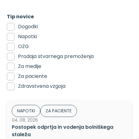
Tip novice
Dogodki
Napotki
OZG
Prodaja stvarnega premoženja
Za medije
Za paciente
Zdravstvena vzgoja
NAPOTKI
ZA PACIENTE
04. 08. 2026
Postopek odprtja in vodenja bolniškega
staleža