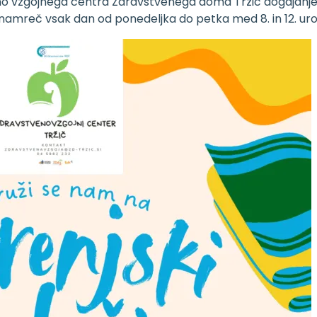
no vzgojnega centra Zdravstvenega doma Tržič dogajanje
o namreč vsak dan od ponedeljka do petka med 8. in 12. uro