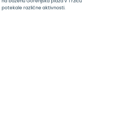
 na bazenu Gorenjska plaža v Tržiču
 potekale različne aktivnosti.