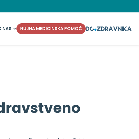
O NAS
NUJNA MEDICINSKA POMOČ
zdravstveno