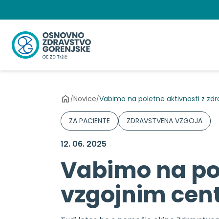
Preskoči
na
vsebino
Novice
Vabimo na poletne aktivnosti z z
/
/
ZA PACIENTE
ZDRAVSTVENA VZGOJA
12. 06. 2025
Vabimo na pol
vzgojnim cen