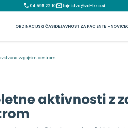
04 598 22 10
tajnistvo@zd-trzic.si
ORDINACIJSKI ČASI
DEJAVNOSTI
ZA PACIENTE
NOVICE
dravstveno vzgojnim centrom
etne aktivnosti z 
trom