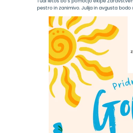
Tudi letos bo s pomočjo ekipe Zdravstve
pestro in zanimivo. Julija in avgusta bod