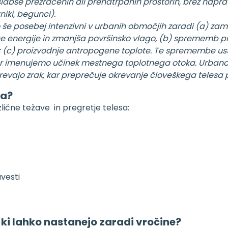
slabše prezračenih ali prenatrpanih prostorih, brez naprav 
niki, begunci).
o še posebej intenzivni v urbanih območjih zaradi (a) za
ne energije in zmanjša površinsko vlago, (b) sprememb 
b; (c) proizvodnje antropogene toplote. Te spremembe us
ar imenujemo učinek mestnega toplotnega otoka. Urbana
evajo zrak, kar preprečuje okrevanje človeškega telesa po
na?
lične težave in pregretje telesa:
vesti
ki lahko nastanejo zaradi vročine?