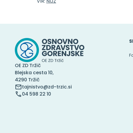
VIR:
NIJZ
S
F
OE ZD Tržič
Blejska cesta 10,
4290 Tržič
tajnistvo@zd-trzic.si
04 598 22 10