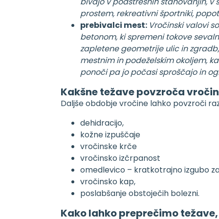
bivajo v podstrešnih stanovanjih, v 
prostem, rekreativni športniki, popot
prebivalci mest:
Vročinski valovi s
betonom, ki spremeni tokove seval
zapletene geometrije ulic in zgrad
mestnim in podeželskim okoljem, k
ponoči pa jo počasi sproščajo in ogr
Kakšne težave povzroča vroči
Daljše obdobje vročine lahko povzroči raz
dehidracijo,
kožne izpuščaje
vročinske krče
vročinsko izčrpanost
omedlevico – kratkotrajno izgubo za
vročinsko kap,
poslabšanje obstoječih bolezni.
Kako lahko preprečimo težave, 