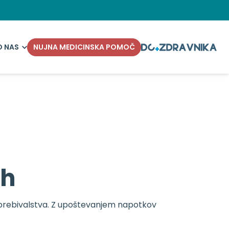
O NAS
NUJNA MEDICINSKA POMOČ
eh
nah prebivalstva. Z upoštevanjem napotkov