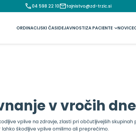
04 598 22 10
tajnistvo@zd-trzic.si
ORDINACIJSKI ČASI
DEJAVNOSTI
ZA PACIENTE
NOVICE
vnanje v vročih dn
kodljive vplive na zdravje, zlasti pri občutljivejših skupi
lahko škodljive vplive omilimo ali preprečimo.