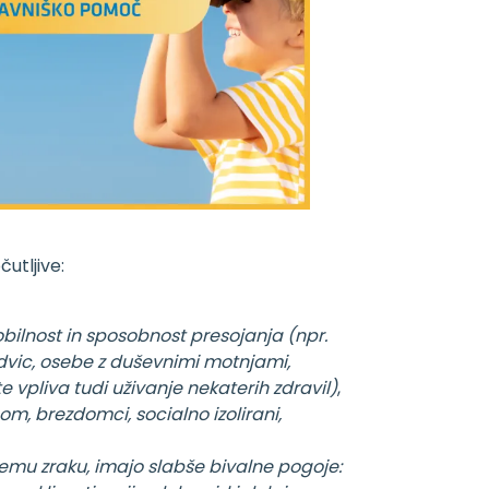
utljive:
mobilnost in sposobnost presojanja (npr.
ledvic, osebe z duševnimi motnjami,
 vpliva tudi uživanje nekaterih zdravil)
,
m, brezdomci, socialno izolirani,
emu zraku, imajo slabše bivalne pogoje: