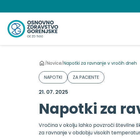
Preskoči
na
vsebino
Novice
Napotki za ravnanje v vročih dneh
/
/
NAPOTKI
ZA PACIENTE
21. 07. 2025
Napotki za ra
Vročina v okolju lahko povzroči številne š
za ravnanje v obdobju visokih temperatur 