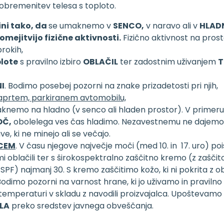
bremenitev telesa s toploto.
ni tako, da
se umaknemo v
SENCO,
v naravo ali v
HLAD
mejitvijo fizične aktivnosti.
Fizično aktivnost na pros
rokih,
lote
s pravilno izbiro
OBLAČIL
ter zadostnim uživanjem
T
I
. Bodimo posebej pozorni na znake prizadetosti pri njih,
aprtem, parkiranem avtomobilu,
nemo na hladno (v senco ali hladen prostor). V primeru 
OČ,
obolelega ves čas hladimo. Nezavestnemu ne dajemo 
, ki ne minejo ali se večajo.
CEM
. V času njegove največje moči (med 10. in 17. uro) p
mi oblačili ter s širokospektralno zaščitno kremo (z zašči
 SPF) najmanj 30. S kremo zaščitimo kožo, ki ni pokrita z obla
 Bodimo pozorni na varnost hrane, ki jo uživamo in pravilno
emperaturi v skladu z navodili proizvajalca. Upoštevamo
LA
preko sredstev javnega obveščanja.