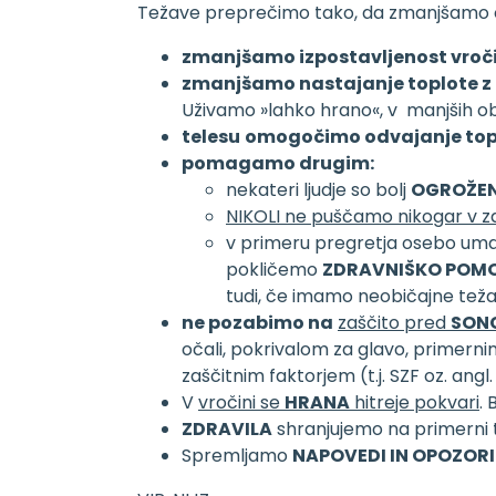
Težave preprečimo tako, da zmanjšamo o
zmanjšamo izpostavljenost vroči
zmanjšamo nastajanje toplote z o
Uživamo »lahko hrano«, v manjših ob
telesu
omogočimo odvajanje top
pomagamo drugim:
nekateri ljudje so bolj
OGROŽEN
NIKOLI ne puščamo nikogar v z
v primeru pregretja osebo umak
pokličemo
ZDRAVNIŠKO POM
tudi, če imamo neobičajne težave
ne pozabimo na
zaščito pred
SON
očali, pokrivalom za glavo, primerni
zaščitnim faktorjem (t.j. SZF oz. angl.
V
vročini se
HRANA
hitreje pokvari
.
ZDRAVILA
shranjujemo na primerni t
Spremljamo
NAPOVEDI IN OPOZORI