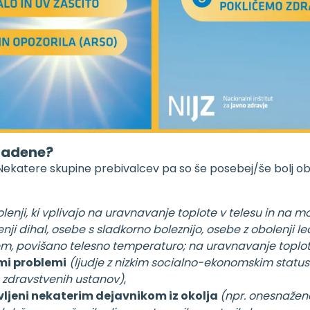
izadene?
Nekatere skupine prebivalcev pa so še posebej/še bolj obč
obolenji, ki vplivajo na uravnavanje toplote v telesu in na 
lenji dihal, osebe s sladkorno boleznijo, osebe z obolenji 
jem, povišano telesno temperaturo; na uravnavanje toplote
mi problemi
(ljudje z nizkim socialno-ekonomskim statuso
o zdravstvenih ustanov)
,
vljeni nekaterim dejavnikom iz okolja
(npr. onesnažen