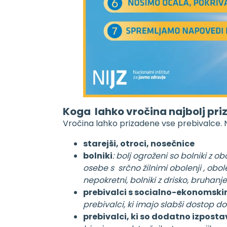
Koga lahko vročina najbolj pr
Vročina lahko prizadene vse prebivalce. 
starejši, otroci, nosečnice
bolniki
: bolj ogroženi so bolniki z 
osebe s srčno žilnimi obolenji , obo
nepokretni, bolniki z drisko, bruhan
prebivalci s socialno-ekonomski
prebivalci, ki imajo slabši dostop d
prebivalci, ki so dodatno izposta