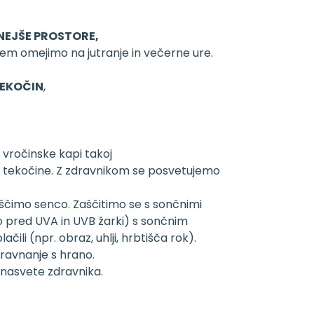
NEJŠE PROSTORE,
tem omejimo na jutranje in večerne ure.
EKOČIN
,
vročinske kapi takoj
tekočine. Z zdravnikom se posvetujemo
oiščimo senco. Zaščitimo se s sončnimi
to pred UVA in UVB žarki) s sončnim
čili (npr. obraz, uhlji, hrbtišča rok).
 ravnanje s hrano.
 nasvete zdravnika.