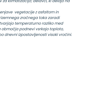
za klimatizacijo; delavci, ki delajo na
menjave vegetacije z asfaltom in
prizemnega zračnega toka zaradi
tvarjajo temperaturno razliko med
 območja podnevi vsrkajo toploto,
 dnevni izpostavljenosti visoki vročini.