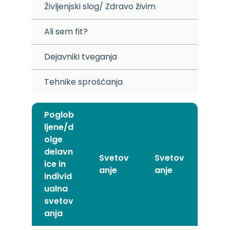
Življenjski slog/ Zdravo živim
Ali sem fit?
Dejavniki tveganja
Tehnike sproščanja
Poglob
ljene/d
olge
delavn
Svetov
Svetov
ice in
anje
anje
individ
ualna
svetov
anja