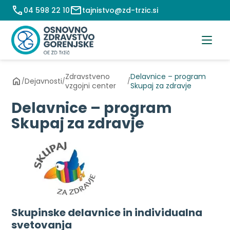
Preskoči
04 598 22 10
tajnistvo@zd-trzic.si
na
vsebino
Zdravstveno
Delavnice – program
Dejavnosti
/
/
/
vzgojni center
Skupaj za zdravje
Delavnice – program
Skupaj za zdravje
Skupinske delavnice in individualna
svetovanja