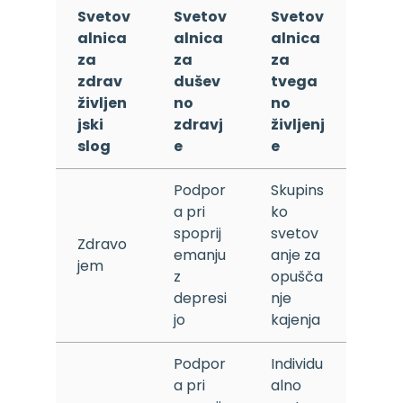
Svetov
Svetov
Svetov
alnica
alnica
alnica
za
za
za
zdrav
dušev
tvega
življen
no
no
jski
zdravj
življenj
slog
e
e
Podpor
Skupins
a pri
ko
spoprij
svetov
Zdravo
emanju
anje za
jem
z
opušča
depresi
nje
jo
kajenja
Podpor
Individu
a pri
alno