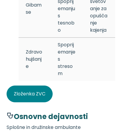
spoprij
svetov
Gibam
emanju
anje za
se
s
opušča
tesnob
nje
o
kajenja
Spoprij
Zdravo
emanje
hujšanj
s
e
streso
m
Zloženka ZVC
Osnovne dejavnosti
Splošne in družinske ambulante