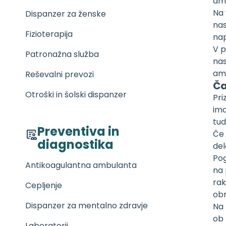
amb
Na 
Dispanzer za ženske
nas
Fizioterapija
nap
V p
Patronažna služba
nas
amb
Reševalni prevozi
Ča
Otroški in šolski dispanzer
Pri
ima
tud
Preventiva in
Če 
diagnostika
del
Pog
Antikoagulantna ambulanta
na 
rak
Cepljenje
obr
Dispanzer za mentalno zdravje
Na 
ob
Laboratorij