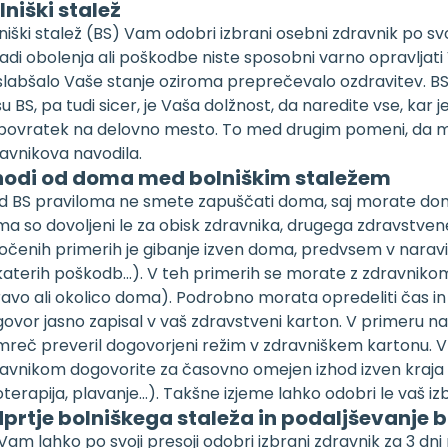
lniški stalež
niški stalež (BS) Vam odobri izbrani osebni zdravnik po sv
adi obolenja ali poškodbe niste sposobni varno opravljati 
labšalo Vaše stanje oziroma preprečevalo ozdravitev. BS la
u BS, pa tudi sicer, je Vaša dolžnost, da naredite vse, kar 
povratek na delovno mesto. To med drugim pomeni, da mor
avnikova navodila.
hodi od doma med bolniškim staležem
 BS praviloma ne smete zapuščati doma, saj morate doma p
a so dovoljeni le za obisk zdravnika, drugega zdravstvene
očenih primerih je gibanje izven doma, predvsem v naravi pr
aterih poškodb…). V teh primerih se morate z zdravnikom
avo ali okolico doma). Podrobno morata opredeliti čas in
ovor jasno zapisal v vaš zdravstveni karton. V primeru n
reč preveril dogovorjeni režim v zdravniškem kartonu. V
avnikom dogovorite za časovno omejen izhod izven kraja bi
ioterapija, plavanje…). Takšne izjeme lahko odobri le vaš iz
prtje bolniškega staleža in podaljševanje 
Vam lahko po svoji presoji odobri izbrani zdravnik za 3 dn