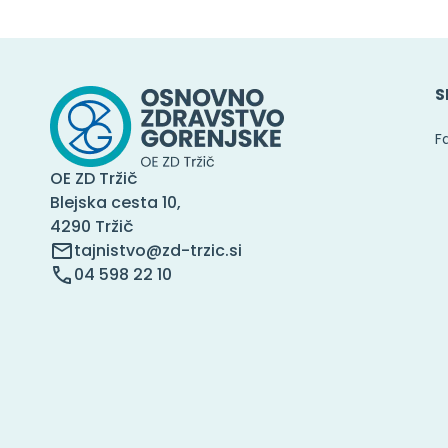
S
F
OE ZD Tržič
Blejska cesta 10,
4290 Tržič
tajnistvo@zd-trzic.si
04 598 22 10