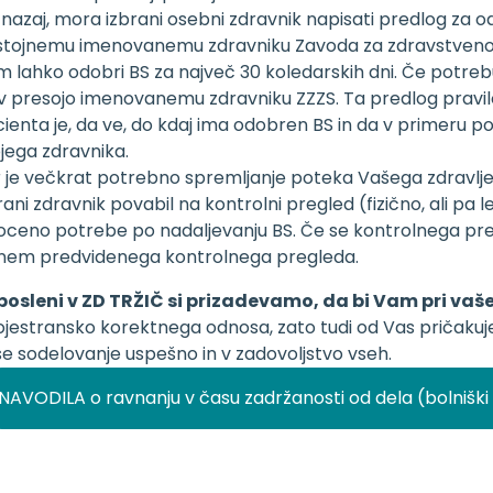
 nazaj, mora izbrani osebni zdravnik napisati predlog za od
stojnemu imenovanemu zdravniku Zavoda za zdravstveno za
 lahko odobri BS za največ 30 koledarskih dni. Če potrebuj
v presojo imenovanemu zdravniku ZZZS. Ta predlog pravil
ienta je, da ve, do kdaj ima odobren BS in da v primeru p
jega zdravnika.
 je večkrat potrebno spremljanje poteka Vašega zdravljenj
rani zdravnik povabil na kontrolni pregled (fizično, ali pa 
oceno potrebe po nadaljevanju BS. Če se kontrolnega pre
nem predvidenega kontrolnega pregleda.
posleni v ZD TRŽIČ si prizadevamo, da bi Vam pri vaš
jestransko korektnega odnosa, zato tudi od Vas pričakujem
e sodelovanje uspešno in v zadovoljstvo vseh.
NAVODILA o ravnanju v času zadržanosti od dela (bolniški 