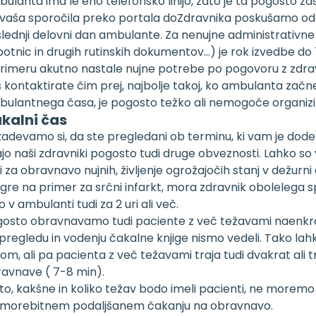
ulanta ima le eno telefonsko linijo, zato je ta pogosto z
vaša sporočila preko portala doZdravnika poskušamo odgo
lednji delovni dan ambulante. Za nenujne administrativne s
otnic in drugih rutinskih dokumentov…) je rok izvedbe do 
rimeru akutno nastale nujne potrebe po pogovoru z zdrav
 kontaktirate čim prej, najbolje takoj, ko ambulanta zač
ulantnega časa, je pogosto težko ali nemogoče organizir
kalni čas
zadevamo si, da ste pregledani ob terminu, ki vam je dode
jo naši zdravniki pogosto tudi druge obveznosti. Lahko so
i za obravnavo nujnih, življenje ogrožajočih stanj v dežurn
gre na primer za srčni infarkt, mora zdravnik obolelega s
o v ambulanti tudi za 2 uri ali več.
osto obravnavamo tudi paciente z več težavami naenkrat 
pregledu in vodenju čakalne knjige nismo vedeli. Tako l
om, ali pa pacienta z več težavami traja tudi dvakrat ali t
avnave ( 7-8 min).
to, kakšne in koliko težav bodo imeli pacienti, ne morem
 morebitnem podaljšanem čakanju na obravnavo.