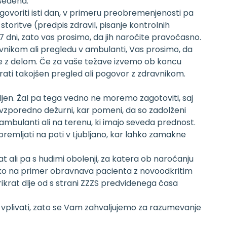
asedena.
voriti isti dan, v primeru preobremenjenosti pa
toritve (predpis zdravil, pisanje kontrolnih
7 dni, zato vas prosimo, da jih naročite pravočasno.
nikom ali pregledu v ambulanti, Vas prosimo, da
ne z delom. Če za vaše težave izvemo ob koncu
ati takojšen pregled ali pogovor z zdravnikom.
ljen. Žal pa tega vedno ne moremo zagotoviti, saj
 vzporedno dežurni, kar pomeni, da so zadolženi
i ambulanti ali na terenu, ki imajo seveda prednost.
premljati na poti v Ljubljano, kar lahko zamakne
ali pa s hudimi obolenji, za katera ob naročanju
ahko na primer obravnava pacienta z novoodkritim
rikrat dlje od s strani ZZZS predvidenega časa
o vplivati, zato se Vam zahvaljujemo za razumevanje