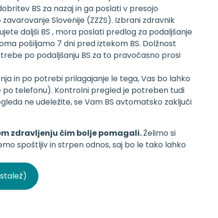
obritev BS za nazaj in ga poslati v presojo
varovanje Slovenije (ZZZS). Izbrani zdravnik
ete daljši BS , mora poslati predlog za podaljšanje
oma pošiljamo 7 dni pred iztekom BS. Dolžnost
otrebe po podaljšanju BS za to pravočasno prosi
a in po potrebi prilagajanje le tega, Vas bo lahko
le po telefonu). Kontrolni pregled je potreben tudi
gleda ne udeležite, se Vam BS avtomatsko zaključi
em zdravljenju čim bolje pomagali.
Želimo si
o spoštljiv in strpen odnos, saj bo le tako lahko
stalež)