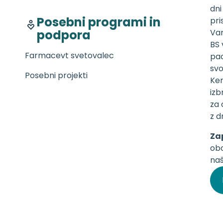
dni
Posebni programi in
pri
podpora
Vam
BS 
Farmacevt svetovalec
pac
svo
Posebni projekti
Ker
izb
za 
z d
Za
obo
naš