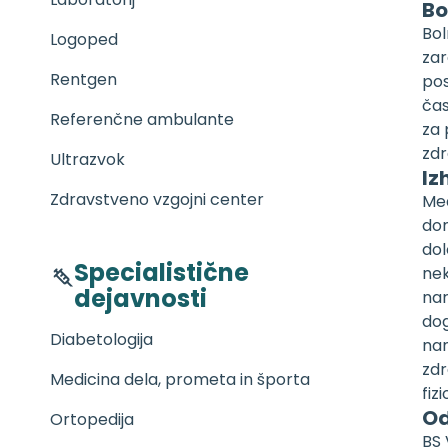
Bo
Bol
Logoped
zar
Rentgen
pos
čas
Referenčne ambulante
za 
zdr
Ultrazvok
Iz
Zdravstveno vzgojni center
Med
dom
dol
Specialistične
nek
dejavnosti
nar
dog
Diabetologija
nam
zdr
Medicina dela, prometa in športa
fiz
Od
Ortopedija
BS 