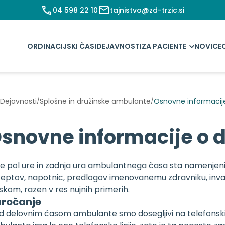
04 598 22 10
tajnistvo@zd-trzic.si
ORDINACIJSKI ČASI
DEJAVNOSTI
ZA PACIENTE
NOVICE
Dejavnosti
Splošne in družinske ambulante
Osnovne informacij
/
/
snovne informacije o 
e pol ure in zadnja ura ambulantnega časa sta namenjeni 
eptov, napotnic, predlogov imenovanemu zdravniku, invalids
skom, razen v res nujnih primerih.
ročanje
 delovnim časom ambulante smo dosegljivi na telefonski šte