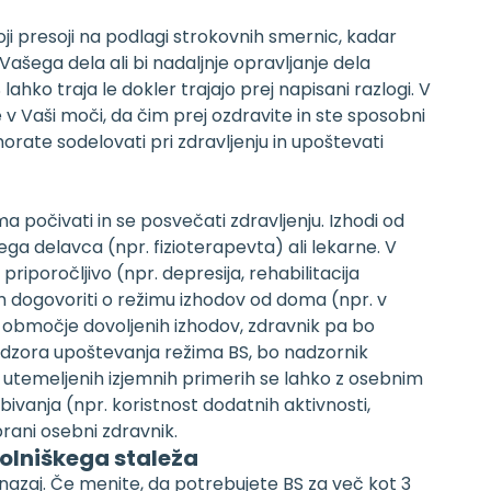
oji presoji na podlagi strokovnih smernic, kadar
Vašega dela ali bi nadaljnje opravljanje dela
hko traja le dokler trajajo prej napisani razlogi. V
je v Vaši moči, da čim prej ozdravite in ste sposobni
ate sodelovati pri zdravljenju in upoštevati
očivati in se posvečati zdravljenju. Izhodi od
ga delavca (npr. fizioterapevta) ali lekarne. V
iporočljivo (npr. depresija, rehabilitacija
 dogovoriti o režimu izhodov od doma (npr. v
 območje dovoljenih izhodov, zdravnik pa bo
adzora upoštevanja režima BS, bo nadzornik
 utemeljenih izjemnih primerih se lahko z osebnim
vanja (npr. koristnost dodatnih aktivnosti,
brani osebni zdravnik.
bolniškega staleža
i nazaj. Če menite, da potrebujete BS za več kot 3