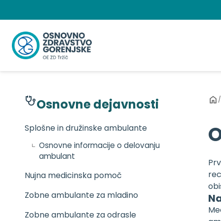
Preskoči
na
vsebino
/
Osnovne dejavnosti
O
Splošne in družinske ambulante
Osnovne informacije o delovanju
ambulant
Prv
rec
Nujna medicinska pomoč
obi
Zobne ambulante za mladino
Na
Med
Zobne ambulante za odrasle