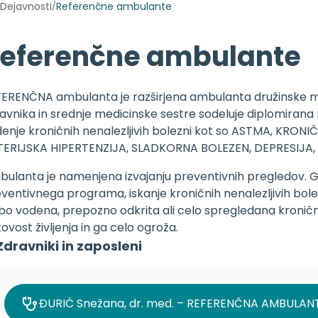
Dejavnosti
Referenčne ambulante
/
eferenčne ambulante
ERENČNA ambulanta je razširjena ambulanta družinske me
avnika in srednje medicinske sestre sodeluje diplomirana
enje kroničnih nenalezljivih bolezni kot so ASTMA, KR
TERIJSKA HIPERTENZIJA, SLADKORNA BOLEZEN, DEPRESIJA
ulanta je namenjena izvajanju preventivnih pregledov. Gr
ventivnega programa, iskanje kroničnih nenalezljivih bolezni
bo vodena, prepozno odkrita ali celo spregledana kronič
ovost življenja in ga celo ogroža.
Zdravniki in zaposleni
ĐURIĆ Snežana, dr. med. – REFERENČNA AMBULAN