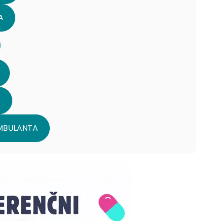
A
A
 AMBULANTA