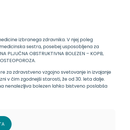
dicine izbranega zdravnika. V njej poleg
 medicinska sestra, posebej usposobljena za
ONIČNA PLJUČNA OBSTRUKTIVNA BOLEZEN – KOPB,
, OSTEOPOROZA.
e za zdravstveno vzgojno svetovanje in izvajanje
 v čim zgodnejši starosti, že od 30. leta dalje.
na nenalezljiva bolezen lahko bistveno poslabša
TA