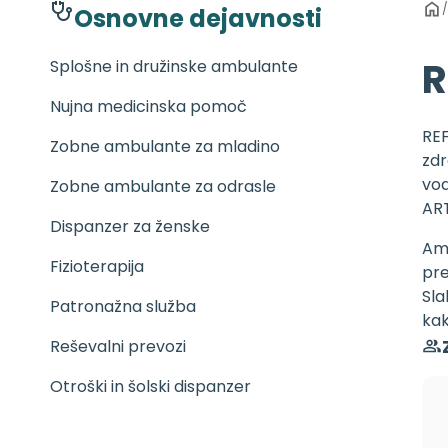
/
Osnovne dejavnosti
R
Splošne in družinske ambulante
Nujna medicinska pomoč
REF
Zobne ambulante za mladino
zdr
vod
Zobne ambulante za odrasle
AR
Dispanzer za ženske
Amb
Fizioterapija
pre
Sla
Patronažna služba
kak
Reševalni prevozi
Otroški in šolski dispanzer