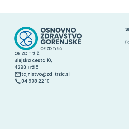
S
F
OE ZD Tržič
Blejska cesta 10,
4290 Tržič
tajnistvo@zd-trzic.si
04 598 22 10