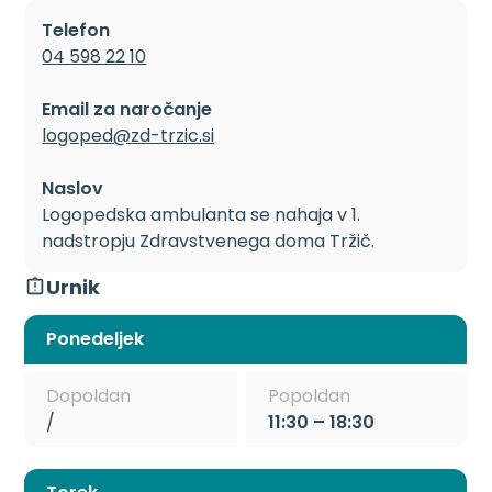
Telefon
04 598 22 10
Email za naročanje
logoped@zd-trzic.si
Naslov
Logopedska ambulanta se nahaja v 1.
nadstropju Zdravstvenega doma Tržič.
Urnik
Ponedeljek
Dopoldan
Popoldan
/
11:30 – 18:30