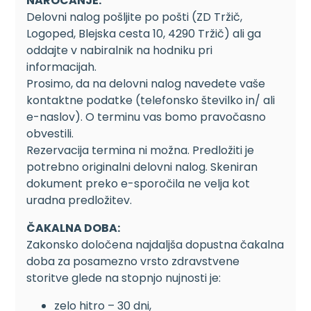
NAROČANJE:
Delovni nalog pošljite po pošti (ZD Tržič,
Logoped, Blejska cesta 10, 4290 Tržič) ali ga
oddajte v nabiralnik na hodniku pri
informacijah.
Prosimo, da na delovni nalog navedete vaše
kontaktne podatke (telefonsko številko in/ ali
e-naslov). O terminu vas bomo pravočasno
obvestili.
Rezervacija termina ni možna. Predložiti je
potrebno originalni delovni nalog. Skeniran
dokument preko e-sporočila ne velja kot
uradna predložitev.
ČAKALNA DOBA:
Zakonsko določena najdaljša dopustna čakalna
doba za posamezno vrsto zdravstvene
storitve glede na stopnjo nujnosti je:
zelo hitro – 30 dni,