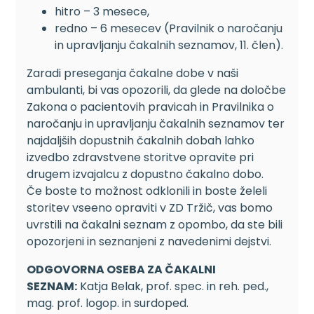
hitro – 3 mesece,
redno – 6 mesecev (Pravilnik o naročanju
in upravljanju čakalnih seznamov, 11. člen).
Zaradi preseganja čakalne dobe v naši
ambulanti, bi vas opozorili, da glede na določbe
Zakona o pacientovih pravicah in Pravilnika o
naročanju in upravljanju čakalnih seznamov ter
najdaljših dopustnih čakalnih dobah lahko
izvedbo zdravstvene storitve opravite pri
drugem izvajalcu z dopustno čakalno dobo.
Če boste to možnost odklonili in boste želeli
storitev vseeno opraviti v ZD Tržič, vas bomo
uvrstili na čakalni seznam z opombo, da ste bili
opozorjeni in seznanjeni z navedenimi dejstvi.
ODGOVORNA OSEBA ZA ČAKALNI
SEZNAM:
Katja Belak, prof. spec. in reh. ped.,
mag. prof. logop. in surdoped.