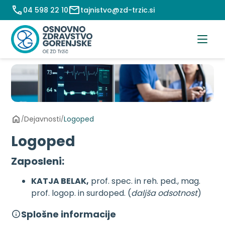
Preskoči
04 598 22 10
tajnistvo@zd-trzic.si
na
vsebino
Dejavnosti
Logoped
/
/
Logoped
Zaposleni:
KATJA BELAK,
prof. spec. in reh. ped., mag.
prof. logop. in surdoped. (
daljša odsotnost
)
Splošne informacije