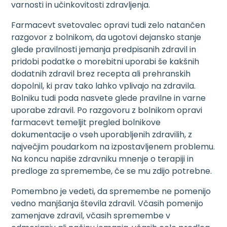
varnosti in učinkovitosti zdravljenja.
Farmacevt svetovalec opravi tudi zelo natančen
razgovor z bolnikom, da ugotovi dejansko stanje
glede pravilnosti jemanja predpisanih zdravil in
pridobi podatke o morebitni uporabi še kakšnih
dodatnih zdravil brez recepta ali prehranskih
dopolnil, ki prav tako lahko vplivajo na zdravila.
Bolniku tudi poda nasvete glede pravilne in varne
uporabe zdravil. Po razgovoru z bolnikom opravi
farmacevt temeljit pregled bolnikove
dokumentacije o vseh uporabljenih zdravilih, z
največjim poudarkom na izpostavljenem problemu.
Na koncu napiše zdravniku mnenje o terapiji in
predloge za spremembe, če se mu zdijo potrebne.
Pomembno je vedeti, da spremembe ne pomenijo
vedno manjšanja števila zdravil. Včasih pomenijo
zamenjave zdravil, včasih spremembe v