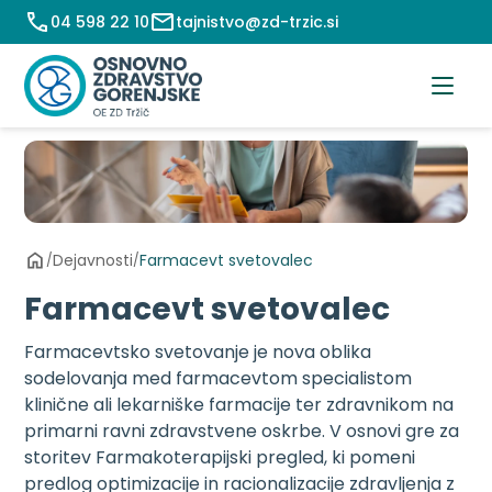
Preskoči
04 598 22 10
tajnistvo@zd-trzic.si
na
vsebino
Dejavnosti
Farmacevt svetovalec
/
/
Farmacevt svetovalec
Farmacevtsko svetovanje je nova oblika
sodelovanja med farmacevtom specialistom
klinične ali lekarniške farmacije ter zdravnikom na
primarni ravni zdravstvene oskrbe. V osnovi gre za
storitev Farmakoterapijski pregled, ki pomeni
predlog optimizacije in racionalizacije zdravljenja z